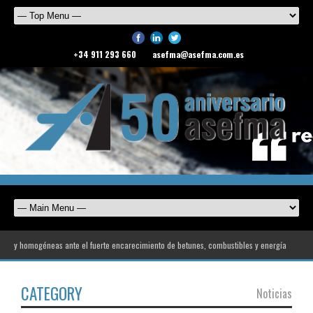
+34 911 293 660
asefma@asefma.com.es
ogéneas ante el fuerte encarecimiento de betunes, combustibles y energía
ASEFMA rec
CATEGORY
Noticias