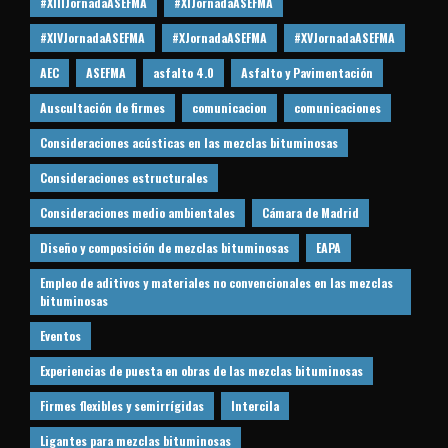
#XIIIJornadaASEFMA
#XIJornadaASEFMA
#XIVJornadaASEFMA
#XJornadaASEFMA
#XVJornadaASEFMA
AEC
ASEFMA
asfalto 4.0
Asfalto y Pavimentación
Auscultación de firmes
comunicacion
comunicaciones
Consideraciones acústicas en las mezclas bituminosas
Consideraciones estructurales
Consideraciones medio ambientales
Cámara de Madrid
Diseño y composición de mezclas bituminosas
EAPA
Empleo de aditivos y materiales no convencionales en las mezclas
bituminosas
Eventos
Experiencias de puesta en obras de las mezclas bituminosas
Firmes flexibles y semirrígidas
Intercila
Ligantes para mezclas bituminosas