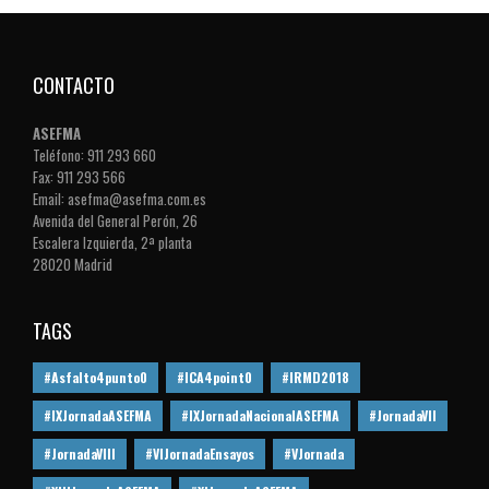
CONTACTO
ASEFMA
Teléfono: 911 293 660
Fax: 911 293 566
Email: asefma@asefma.com.es
Avenida del General Perón, 26
Escalera Izquierda, 2ª planta
28020 Madrid
TAGS
#Asfalto4punto0
#ICA4point0
#IRMD2018
#IXJornadaASEFMA
#IXJornadaNacionalASEFMA
#JornadaVII
#JornadaVIII
#VIJornadaEnsayos
#VJornada