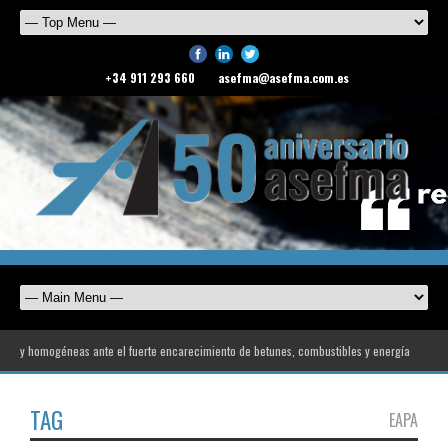
+34 911 293 660
asefma@asefma.com.es
ogéneas ante el fuerte encarecimiento de betunes, combustibles y energía
ASEFMA rec
TAG
EAPA