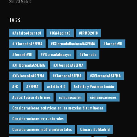
28020 Madrid
TAGS
#Asfalto4punto0
#ICA4point0
#IRMD2018
#IXJornadaASEFMA
#IXJornadaNacionalASEFMA
#JornadaVII
#JornadaVIII
#VIJornadaEnsayos
#VJornada
#XIIIJornadaASEFMA
#XIJornadaASEFMA
#XIVJornadaASEFMA
#XJornadaASEFMA
#XVJornadaASEFMA
AEC
ASEFMA
asfalto 4.0
Asfalto y Pavimentación
Auscultación de firmes
comunicacion
comunicaciones
Consideraciones acústicas en las mezclas bituminosas
Consideraciones estructurales
Consideraciones medio ambientales
Cámara de Madrid