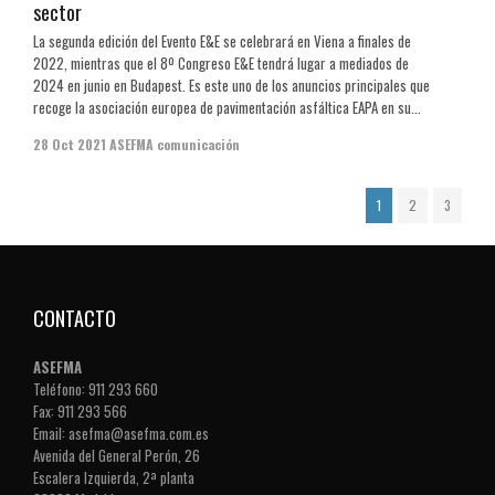
sector
La segunda edición del Evento E&E se celebrará en Viena a finales de
2022, mientras que el 8º Congreso E&E tendrá lugar a mediados de
2024 en junio en Budapest. Es este uno de los anuncios principales que
recoge la asociación europea de pavimentación asfáltica EAPA en su...
28 Oct 2021
ASEFMA comunicación
1
2
3
CONTACTO
ASEFMA
Teléfono: 911 293 660
Fax: 911 293 566
Email: asefma@asefma.com.es
Avenida del General Perón, 26
Escalera Izquierda, 2ª planta