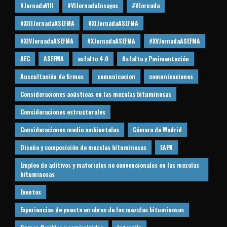
#JornadaVIII
#VIJornadaEnsayos
#VJornada
#XIIIJornadaASEFMA
#XIJornadaASEFMA
#XIVJornadaASEFMA
#XJornadaASEFMA
#XVJornadaASEFMA
AEC
ASEFMA
asfalto 4.0
Asfalto y Pavimentación
Auscultación de firmes
comunicacion
comunicaciones
Consideraciones acústicas en las mezclas bituminosas
Consideraciones estructurales
Consideraciones medio ambientales
Cámara de Madrid
Diseño y composición de mezclas bituminosas
EAPA
Empleo de aditivos y materiales no convencionales en las mezclas
bituminosas
Eventos
Experiencias de puesta en obras de las mezclas bituminosas