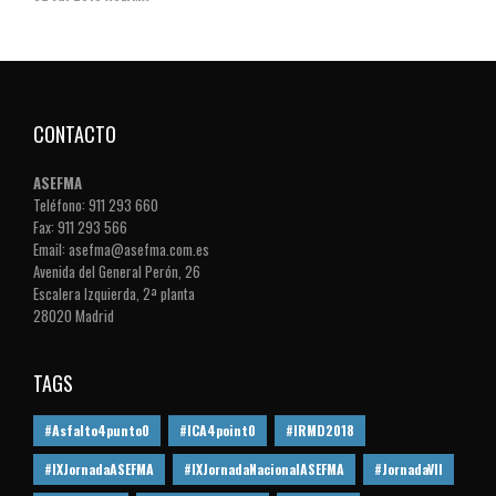
CONTACTO
ASEFMA
Teléfono: 911 293 660
Fax: 911 293 566
Email: asefma@asefma.com.es
Avenida del General Perón, 26
Escalera Izquierda, 2ª planta
28020 Madrid
TAGS
#Asfalto4punto0
#ICA4point0
#IRMD2018
#IXJornadaASEFMA
#IXJornadaNacionalASEFMA
#JornadaVII