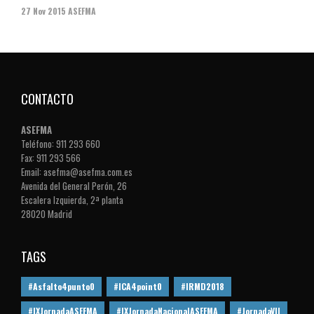
27 Nov 2015
ASEFMA
CONTACTO
ASEFMA
Teléfono: 911 293 660
Fax: 911 293 566
Email: asefma@asefma.com.es
Avenida del General Perón, 26
Escalera Izquierda, 2ª planta
28020 Madrid
TAGS
#Asfalto4punto0
#ICA4point0
#IRMD2018
#IXJornadaASEFMA
#IXJornadaNacionalASEFMA
#JornadaVII