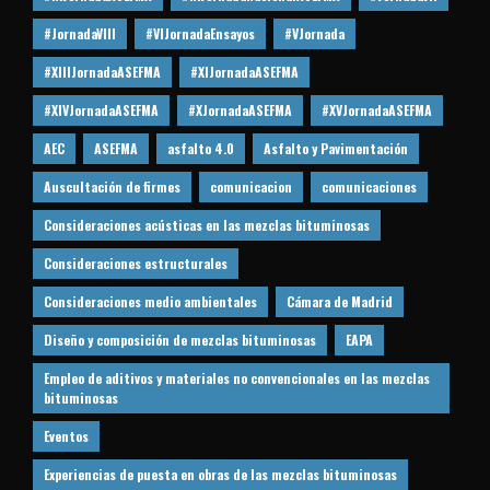
#JornadaVIII
#VIJornadaEnsayos
#VJornada
#XIIIJornadaASEFMA
#XIJornadaASEFMA
#XIVJornadaASEFMA
#XJornadaASEFMA
#XVJornadaASEFMA
AEC
ASEFMA
asfalto 4.0
Asfalto y Pavimentación
Auscultación de firmes
comunicacion
comunicaciones
Consideraciones acústicas en las mezclas bituminosas
Consideraciones estructurales
Consideraciones medio ambientales
Cámara de Madrid
Diseño y composición de mezclas bituminosas
EAPA
Empleo de aditivos y materiales no convencionales en las mezclas
bituminosas
Eventos
Experiencias de puesta en obras de las mezclas bituminosas