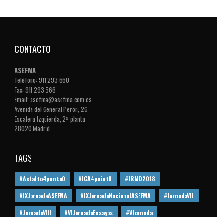
CONTACTO
ASEFMA
Teléfono: 911 293 660
Fax: 911 293 566
Email: asefma@asefma.com.es
Avenida del General Perón, 26
Escalera Izquierda, 2ª planta
28020 Madrid
TAGS
#Asfalto4punto0
#ICA4point0
#IRMD2018
#IXJornadaASEFMA
#IXJornadaNacionalASEFMA
#JornadaVII
#JornadaVIII
#VIJornadaEnsayos
#VJornada