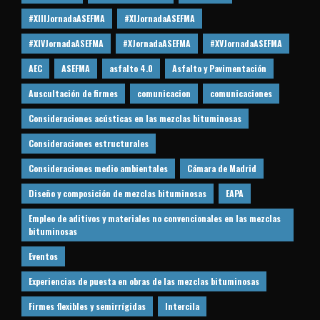
#XIIIJornadaASEFMA
#XIJornadaASEFMA
#XIVJornadaASEFMA
#XJornadaASEFMA
#XVJornadaASEFMA
AEC
ASEFMA
asfalto 4.0
Asfalto y Pavimentación
Auscultación de firmes
comunicacion
comunicaciones
Consideraciones acústicas en las mezclas bituminosas
Consideraciones estructurales
Consideraciones medio ambientales
Cámara de Madrid
Diseño y composición de mezclas bituminosas
EAPA
Empleo de aditivos y materiales no convencionales en las mezclas
bituminosas
Eventos
Experiencias de puesta en obras de las mezclas bituminosas
Firmes flexibles y semirrígidas
Intercila