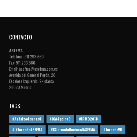
CONTACTO
ASEFMA
Teléfono: 911 293 660
Fax: 911 293 566
Email: asefma@asefma.com.es
Avenida del General Perón, 26
Escalera Izquierda, 2ª planta
28020 Madrid
TAGS
#Asfalto4punto0
#ICA4point0
#IRMD2018
#IXJornadaASEFMA
#IXJornadaNacionalASEFMA
#JornadaVII