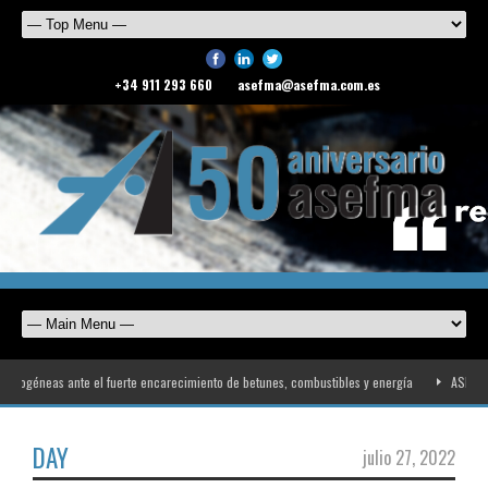
+34 911 293 660
asefma@asefma.com.es
mogéneas ante el fuerte encarecimiento de betunes, combustibles y energía
ASEFMA r
DAY
julio 27, 2022