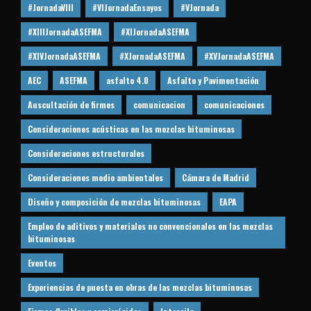
#JornadaVIII
#VIJornadaEnsayos
#VJornada
#XIIIJornadaASEFMA
#XIJornadaASEFMA
#XIVJornadaASEFMA
#XJornadaASEFMA
#XVJornadaASEFMA
AEC
ASEFMA
asfalto 4.0
Asfalto y Pavimentación
Auscultación de firmes
comunicacion
comunicaciones
Consideraciones acústicas en las mezclas bituminosas
Consideraciones estructurales
Consideraciones medio ambientales
Cámara de Madrid
Diseño y composición de mezclas bituminosas
EAPA
Empleo de aditivos y materiales no convencionales en las mezclas
bituminosas
Eventos
Experiencias de puesta en obras de las mezclas bituminosas