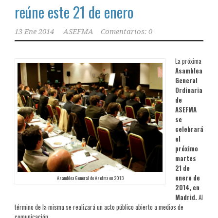
reúne este 21 de enero
13 Ene 2014
ASEFMA
Comentarios: 0
La próxima
Asamblea
General
Ordinaria
de
ASEFMA
se
celebrará
el
próximo
martes
21 de
enero de
Asamblea General de Asefma en 2013
2014, en
Madrid.
Al
término de la misma se realizará un acto público abierto a medios de
comunicación.