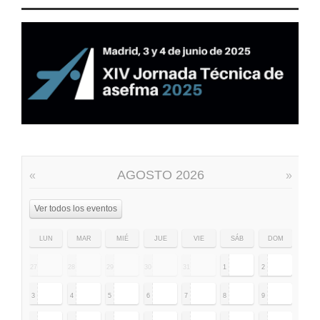
AGOSTO 2026
«
»
Ver todos los eventos
LUN
MAR
MIÉ
JUE
VIE
SÁB
DOM
27
28
29
30
31
1
2
3
4
5
6
7
8
9