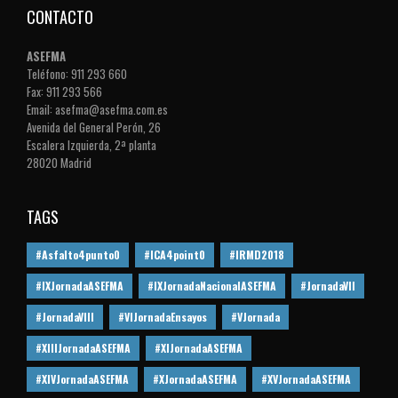
CONTACTO
ASEFMA
Teléfono: 911 293 660
Fax: 911 293 566
Email: asefma@asefma.com.es
Avenida del General Perón, 26
Escalera Izquierda, 2ª planta
28020 Madrid
TAGS
#Asfalto4punto0
#ICA4point0
#IRMD2018
#IXJornadaASEFMA
#IXJornadaNacionalASEFMA
#JornadaVII
#JornadaVIII
#VIJornadaEnsayos
#VJornada
#XIIIJornadaASEFMA
#XIJornadaASEFMA
#XIVJornadaASEFMA
#XJornadaASEFMA
#XVJornadaASEFMA