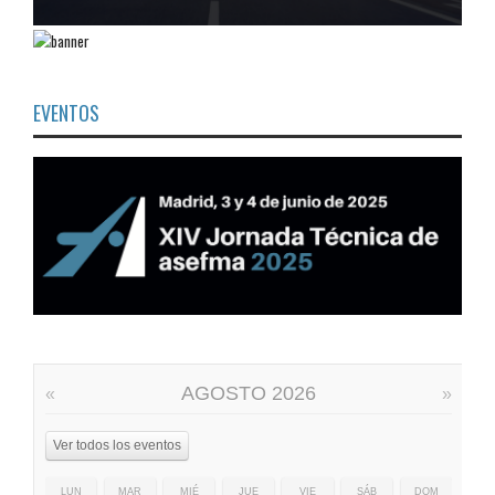
EVENTOS
AGOSTO 2026
«
»
Ver todos los eventos
LUN
MAR
MIÉ
JUE
VIE
SÁB
DOM