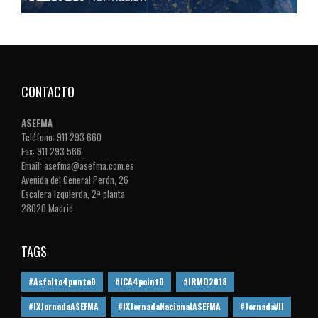
CONTACTO
ASEFMA
Teléfono: 911 293 660
Fax: 911 293 566
Email: asefma@asefma.com.es
Avenida del General Perón, 26
Escalera Izquierda, 2ª planta
28020 Madrid
TAGS
#Asfalto4punto0
#ICA4point0
#IRMD2018
#IXJornadaASEFMA
#IXJornadaNacionalASEFMA
#JornadaVII