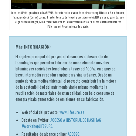
Juan José Potti, presidente de ASEFMA, durante su intervención en el workshop Lifesure. A su derecha,
Francisco José (Curro) Lucas, director técnico de Repsol y presidente de ATEB; y a su izquierda José
Miguel Baena Rangel, Subdirector General de Conservación de Vías Públicas e Infraestructuras
Públicas del Ayuntamiento de Madrid.
Más INFORMACIÓN:
El objetivo principal del proyecto Lifesure es el desarrollo de
tecnologías que permitan fabricar de modo eficiente mezclas
bituminosas recicladas templadas a tasas del 100%, en capas de
base, intermedia y rodadura aptas para vías urbanas. Desde un
punto de vista medioambiental, el proyecto contribuirá a la mejora
de la sostenibilidad del patrimonio viario urbano mediante la
reutilización de materiales de gran calidad, con bajo consumo de
energía y baja generación de emisiones en su fabricación.
Web oficial del proyecto:
www.lifesure.es
Debate en Twitter:
ACCESO A HISTORIAL DE HASHTAG
#workshopLIFESURE.
Resultados de alcance online:
ACCESO
.