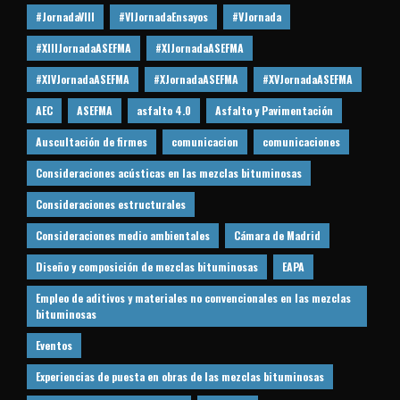
#JornadaVIII
#VIJornadaEnsayos
#VJornada
#XIIIJornadaASEFMA
#XIJornadaASEFMA
#XIVJornadaASEFMA
#XJornadaASEFMA
#XVJornadaASEFMA
AEC
ASEFMA
asfalto 4.0
Asfalto y Pavimentación
Auscultación de firmes
comunicacion
comunicaciones
Consideraciones acústicas en las mezclas bituminosas
Consideraciones estructurales
Consideraciones medio ambientales
Cámara de Madrid
Diseño y composición de mezclas bituminosas
EAPA
Empleo de aditivos y materiales no convencionales en las mezclas
bituminosas
Eventos
Experiencias de puesta en obras de las mezclas bituminosas