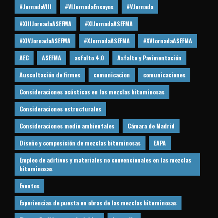
#JornadaVIII
#VIJornadaEnsayos
#VJornada
#XIIIJornadaASEFMA
#XIJornadaASEFMA
#XIVJornadaASEFMA
#XJornadaASEFMA
#XVJornadaASEFMA
AEC
ASEFMA
asfalto 4.0
Asfalto y Pavimentación
Auscultación de firmes
comunicacion
comunicaciones
Consideraciones acústicas en las mezclas bituminosas
Consideraciones estructurales
Consideraciones medio ambientales
Cámara de Madrid
Diseño y composición de mezclas bituminosas
EAPA
Empleo de aditivos y materiales no convencionales en las mezclas
bituminosas
Eventos
Experiencias de puesta en obras de las mezclas bituminosas