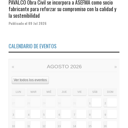
PAVALCO Obra Civil se incorpora a ASEFMA como socio
fabricante para reforzar su compromiso con la calidad y
la sostenibilidad
Publicado el 09 Jul 2026
CALENDARIO DE EVENTOS
AGOSTO 2026
«
»
Ver todos los eventos
LUN
MAR
MIÉ
JUE
VIE
SÁB
DOM
27
28
29
30
31
1
2
3
4
5
6
7
8
9
10
11
12
13
14
15
16