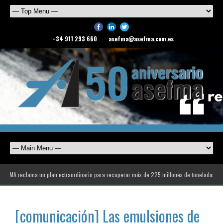
+34 911 293 660
asefma@asefma.com.es
A reclama un plan extraordinario para recuperar más de 225 millones de toneladas de défic
[comunicación] Las emulsiones de