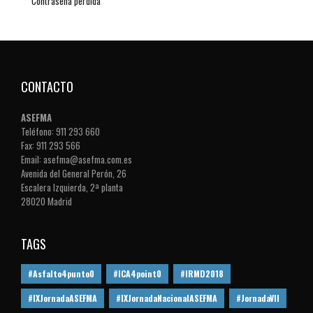
Contraseña perdida
CONTACTO
ASEFMA
Teléfono: 911 293 660
Fax: 911 293 566
Email: asefma@asefma.com.es
Avenida del General Perón, 26
Escalera Izquierda, 2ª planta
28020 Madrid
TAGS
#Asfalto4punto0
#ICA4point0
#IRMD2018
#IXJornadaASEFMA
#IXJornadaNacionalASEFMA
#JornadaVII