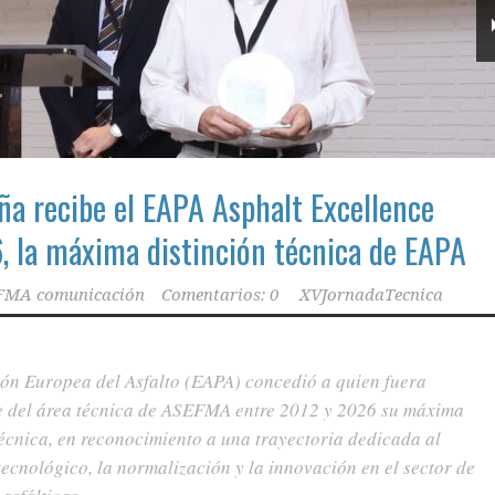
ña recibe el EAPA Asphalt Excellence
 la máxima distinción técnica de EAPA
FMA comunicación
Comentarios: 0
XVJornadaTecnica
ón Europea del Asfalto (EAPA) concedió a quien fuera
e del área técnica de ASEFMA entre 2012 y 2026 su máxima
técnica, en reconocimiento a una trayectoria dedicada al
tecnológico, la normalización y la innovación en el sector de