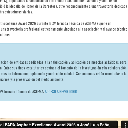
(PTC), impulsando la colaboración entre empresas, administraciones y centros de
ibió la Medalla de Honor de la Carretera, otro reconocimiento a una trayectoria dedicada 
nfraestructuras viarias.
alt Excellence Award 2026 durante la XV Jornada Técnica de ASEFMA supone un
una trayectoria profesional estrechamente vinculada a la asociación y al avance técnico
álticas.
ación de entidades dedicadas a la fabricación y aplicación de mezclas asfálticas para
ia. Entre sus fines estatutarios destaca el fomento de la investigación y la colaboración
rmas de fabricación, aplicación y control de calidad. Sus acciones están orientadas a la
suarios y la preservación del medio ambiente.
 XV Jornada Técnica de ASEFMA:
ACCESO A REPERTORIO
.