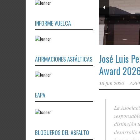
INFORME VUELCA
José Luis Pe
AFIRMACIONES ASFÁLTICAS
Award 2026,
18 Jun 2026
ASE
EAPA
La Asociaci
responsabl
distinción 
BLOGUEROS DEL ASFALTO
desarrollo 