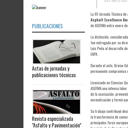
las mezclas 
La XV Jornada Técnica de
Asphalt Excellence A
PUBLICACIONES
de ASEFMA entre enero de
La distinción, considerad
fue entregada por su dire
Luis Peña al desarrollo de
EAPA.
Durante el acto, Breixo G
Actas de jornadas y
permanente compromiso con
publicaciones técnicas
Licenciado en Ciencias Qu
ASEFMA una intensa labor 
de la asociación, promovi
normalización y formó par
Su trabajo contribuyó dec
la transferencia de conoc
Revista especializada
principales foros europe
"Asfalto y Pavimentación"