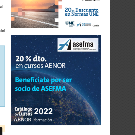
al
 del