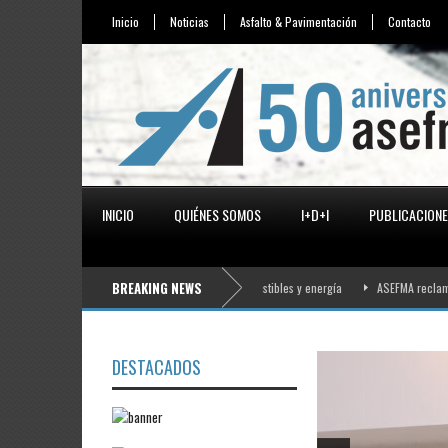
Inicio
Noticias
Asfalto & Pavimentación
Contacto
INICIO
QUIÉNES SOMOS
I+D+I
PUBLICACION
BREAKING NEWS
 fuerte encarecimiento de betunes, combustibles y energía
ASEFMA reclama un plan ex
DESTACADOS