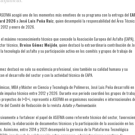
asfálticas.
 ASEFMA acogió uno de los momentos más emotivos de su programa con la entrega del
EA
ward 2026
a
José Luis Peña Ruiz
, quien desempeñó la responsabilidad del Área Técnic
 2012 y enero de 2026.
a el máximo reconocimiento técnico que concede la Asociación Europea del Asfalto (EAPA),
ctor técnico,
Breixo Gómez Meijide
, quien destacó la extraordinaria contribución de J
 la tecnología del asfalto y su participación activa en los comités y grupos de trabajo de
ómez destacó no solo su excelencia profesional, sino también su calidad humana y su
 el desarrollo del sector y con la actividad técnica de EAPA.
ímicas, MBA y Máster en Ciencia y Tecnología de Polímeros, José Luis Peña desarrolló en
de impulso técnico entre 2012 y 2026. Durante ese periodo coordinó los grupos de traba
ó proyectos de I+D+i, representó a ASEFMA en organismos nacionales e internacionales d
te del Comité de Redacción de la revista
Asfalto y Pavimentación
.
isivamente a fortalecer el papel de ASEFMA como referente técnico del sector, favorecie
imiento, la elaboración de documentos técnicos y la participación de la asociación en los
os. Asimismo, entre 2014 y 2021 desempeñó la gerencia de la Plataforma Tecnológica