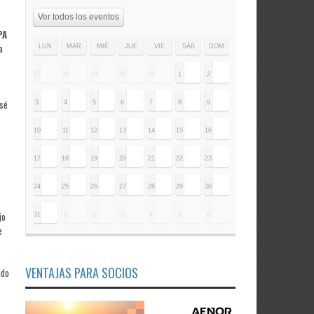
Ver todos los eventos
PA
a
LUN
MAR
MIÉ
JUE
VIE
SÁB
DOM
27
28
29
30
31
1
2
osé
3
4
5
6
7
8
9
10
11
12
13
14
15
16
17
18
19
20
21
22
23
24
25
26
27
28
29
30
jo
31
1
2
3
4
5
6
e
VENTAJAS PARA SOCIOS
ndo