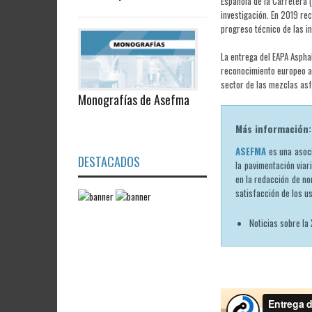
Española de la Carretera 
investigación. En 2019 rec
progreso técnico de las i
La entrega del EAPA Asph
reconocimiento europeo a 
sector de las mezclas asf
Monografías de Asefma
Más información:
ASEFMA
es una asoci
DESTACADOS
la pavimentación viar
en la redacción de no
satisfacción de los u
Noticias sobre la