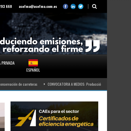
 293 660
asefma@asefma.com.es
 PRIVADA
ESPAÑOL
n de carreteras
CONVOCATORIA A MEDIOS: Producción española de asfalto y perspect