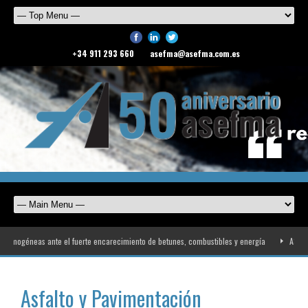
+34 911 293 660
asefma@asefma.com.es
ogéneas ante el fuerte encarecimiento de betunes, combustibles y energía
ASEFMA rec
Asfalto y Pavimentación