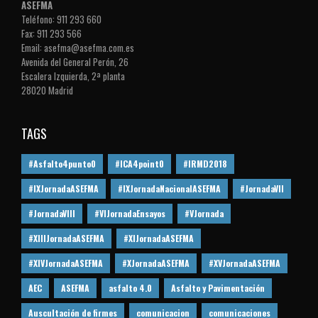
ASEFMA
Teléfono: 911 293 660
Fax: 911 293 566
Email: asefma@asefma.com.es
Avenida del General Perón, 26
Escalera Izquierda, 2ª planta
28020 Madrid
TAGS
#Asfalto4punto0
#ICA4point0
#IRMD2018
#IXJornadaASEFMA
#IXJornadaNacionalASEFMA
#JornadaVII
#JornadaVIII
#VIJornadaEnsayos
#VJornada
#XIIIJornadaASEFMA
#XIJornadaASEFMA
#XIVJornadaASEFMA
#XJornadaASEFMA
#XVJornadaASEFMA
AEC
ASEFMA
asfalto 4.0
Asfalto y Pavimentación
Auscultación de firmes
comunicacion
comunicaciones