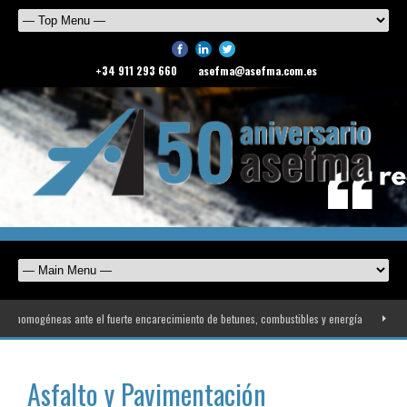
+34 911 293 660
asefma@asefma.com.es
omogéneas ante el fuerte encarecimiento de betunes, combustibles y energía
ASEFMA 
Asfalto y Pavimentación