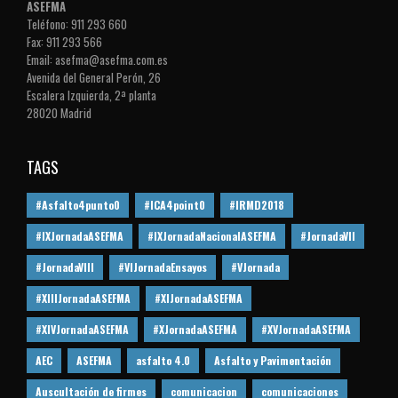
ASEFMA
Teléfono: 911 293 660
Fax: 911 293 566
Email: asefma@asefma.com.es
Avenida del General Perón, 26
Escalera Izquierda, 2ª planta
28020 Madrid
TAGS
#Asfalto4punto0
#ICA4point0
#IRMD2018
#IXJornadaASEFMA
#IXJornadaNacionalASEFMA
#JornadaVII
#JornadaVIII
#VIJornadaEnsayos
#VJornada
#XIIIJornadaASEFMA
#XIJornadaASEFMA
#XIVJornadaASEFMA
#XJornadaASEFMA
#XVJornadaASEFMA
AEC
ASEFMA
asfalto 4.0
Asfalto y Pavimentación
Auscultación de firmes
comunicacion
comunicaciones