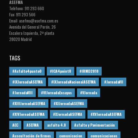
ASEFMA
Teléfono: 911 293 660
Fax: 911 293 566
Email: asefma@asefma.com.es
Avenida del General Perón, 26
Escalera Izquierda, 2ª planta
28020 Madrid
TAGS
#Asfalto4punto0
#ICA4point0
#IRMD2018
#IXJornadaASEFMA
#IXJornadaNacionalASEFMA
#JornadaVII
#JornadaVIII
#VIJornadaEnsayos
#VJornada
#XIIIJornadaASEFMA
#XIJornadaASEFMA
#XIVJornadaASEFMA
#XJornadaASEFMA
#XVJornadaASEFMA
AEC
ASEFMA
asfalto 4.0
Asfalto y Pavimentación
Auscultación de firmes
comunicacion
comunicaciones