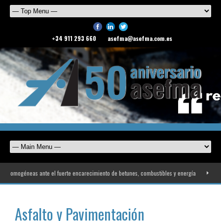
+34 911 293 660
asefma@asefma.com.es
omogéneas ante el fuerte encarecimiento de betunes, combustibles y energía
ASEFMA r
Asfalto y Pavimentación