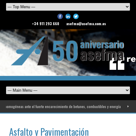
+34 911 293 660
asefma@asefma.com.es
omogéneas ante el fuerte encarecimiento de betunes, combustibles y energía
ASEFMA r
Asfalto y Pavimentación