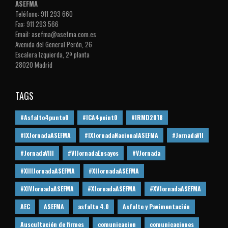
ASEFMA
Teléfono: 911 293 660
Fax: 911 293 566
Email: asefma@asefma.com.es
Avenida del General Perón, 26
Escalera Izquierda, 2ª planta
28020 Madrid
TAGS
#Asfalto4punto0
#ICA4point0
#IRMD2018
#IXJornadaASEFMA
#IXJornadaNacionalASEFMA
#JornadaVII
#JornadaVIII
#VIJornadaEnsayos
#VJornada
#XIIIJornadaASEFMA
#XIJornadaASEFMA
#XIVJornadaASEFMA
#XJornadaASEFMA
#XVJornadaASEFMA
AEC
ASEFMA
asfalto 4.0
Asfalto y Pavimentación
Auscultación de firmes
comunicacion
comunicaciones